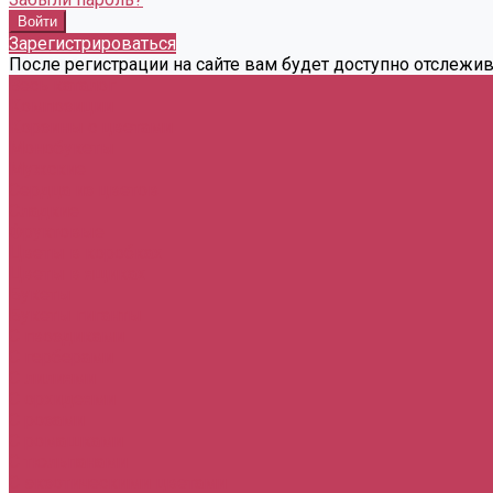
Зарегистрироваться
После регистрации на сайте вам будет доступно отслежи
Весь каталог
Композиции
Корзины с цветами
Монобукеты
Мужские
Сердца из цветов
Сладкие
Фруктовые
Цветы в коробках
Цветы в ящиках
Букеты
Букеты гиганты
С гвоздиками
С герберами
С лилиями
С орхидеями
С розами
С ромашками
С тюльпанами
С экзотическими цветами