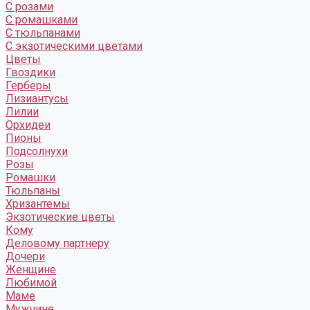
С розами
С ромашками
С тюльпанами
С экзотическими цветами
Цветы
Гвоздики
Герберы
Лизиантусы
Лилии
Орхидеи
Пионы
Подсолнухи
Розы
Ромашки
Тюльпаны
Хризантемы
Экзотические цветы
Кому
Деловому партнеру
Дочери
Женщине
Любимой
Маме
Мужчине