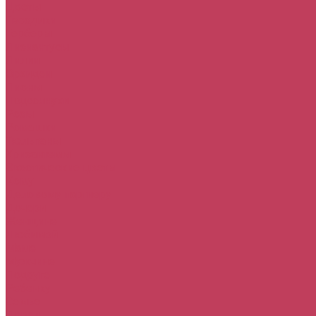
Цветы
Гвоздики
Герберы
Лизиантусы
Лилии
Орхидеи
Пионы
Подсолнухи
Розы
Ромашки
Тюльпаны
Хризантемы
Экзотические цветы
Кому
Деловому партнеру
Дочери
Женщине
Любимой
Маме
Мужчине
Подруге
Ребенку
Семье
Повод