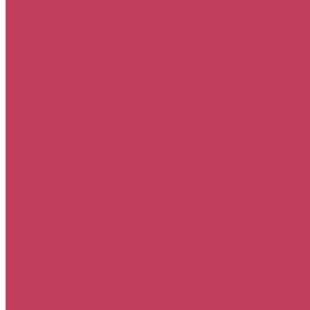
Фруктовые
Цветы в коробках
Цветы в ящиках
Букеты
Букеты гиганты
С гвоздиками
С герберами
С лилиями
С орхидеями
С розами
С ромашками
С тюльпанами
С экзотическими цветами
Цветы
Гвоздики
Герберы
Лизиантусы
Лилии
Орхидеи
Пионы
Подсолнухи
Розы
Ромашки
Тюльпаны