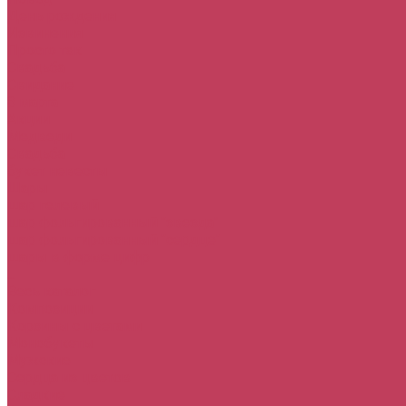
День рождения
Извинения
Просто так
Свадьба
Свидание
8 марта
Акции
Медведи
Свадьба
букет невесты
Шары
шар гелевый
шар фольгированный "звезда"
шар фольгированный "сердце"
шары в форме цифр
...
Весь каталог
Композиции
Корзины с цветами
Монобукеты
Мужские
Сердца из цветов
Сладкие