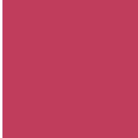
Хризантемы
Экзотические цветы
Кому
Деловому партнеру
Дочери
Женщине
Любимой
Маме
Мужчине
Подруге
Ребенку
Семье
Повод
День рождения
Извинения
Просто так
Свадьба
Свидание
8 марта
Акции
Медведи
Свадьба
букет невесты