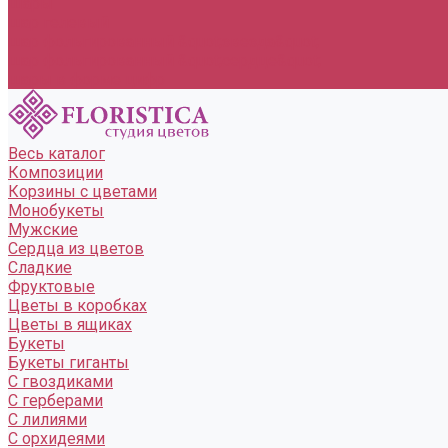
Шары
шар гелевый
шар фольгированный &quot;звезда&quot;
шар фольгированный &quot;сердце&quot;
шары в форме цифр
Весь каталог
Композиции
Корзины с цветами
Монобукеты
Мужские
Сердца из цветов
Сладкие
Фруктовые
Цветы в коробках
Цветы в ящиках
Букеты
Букеты гиганты
С гвоздиками
С герберами
С лилиями
С орхидеями