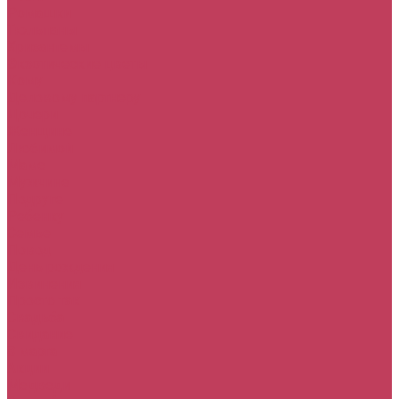
Ромашки
Тюльпаны
Хризантемы
Экзотические цветы
Кому
Деловому партнеру
Дочери
Женщине
Любимой
Маме
Мужчине
Подруге
Ребенку
Семье
Повод
День рождения
Извинения
Просто так
Свадьба
Свидание
8 марта
Акции
Медведи