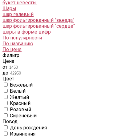
букет невесты
Шары
шар гелевый
шар фольгированный "звезда"
шар фольгированный "сердце"
шары в форме цифр
По популярности
По названию
По цене
Фильтр
Цена
от
до
Цвет
Бежевый
Белый
Желтый
Красный
Розовый
Сиреневый
Повод
День рождения
Извинения