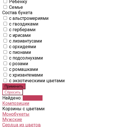
Ребенку
Семье
Состав букета
с альстромериями
с гвоздиками
с герберами
с ирисами
с лизиантусами
с орхидеями
с пионами
с подсолнухами
с розами
с ромашками
с хризантемами
с экзотическими цветами
Найдено:
Показать
Композиции
Корзины с цветами
Монобукеты
Мужские
Сердца из цветов