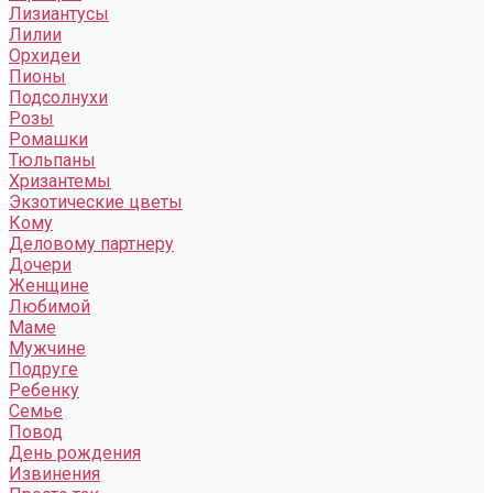
Лизиантусы
Лилии
Орхидеи
Пионы
Подсолнухи
Розы
Ромашки
Тюльпаны
Хризантемы
Экзотические цветы
Кому
Деловому партнеру
Дочери
Женщине
Любимой
Маме
Мужчине
Подруге
Ребенку
Семье
Повод
День рождения
Извинения