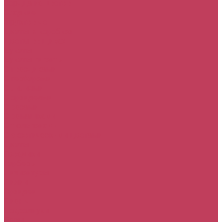
Сердца из цветов
Сладкие
Фруктовые
Цветы в коробках
Цветы в ящиках
Букеты
Букеты гиганты
С гвоздиками
С герберами
С лилиями
С орхидеями
С розами
С ромашками
С тюльпанами
С экзотическими цветами
Цветы
Гвоздики
Герберы
Лизиантусы
Лилии
Орхидеи
Пионы
Подсолнухи
Розы