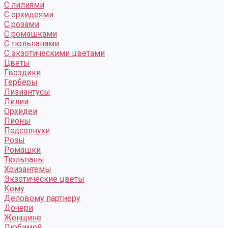
С лилиями
С орхидеями
С розами
С ромашками
С тюльпанами
С экзотическими цветами
Цветы
Гвоздики
Герберы
Лизиантусы
Лилии
Орхидеи
Пионы
Подсолнухи
Розы
Ромашки
Тюльпаны
Хризантемы
Экзотические цветы
Кому
Деловому партнеру
Дочери
Женщине
Любимой