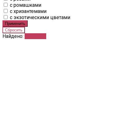
с ромашками
с хризантемами
с экзотическими цветами
Найдено:
Показать