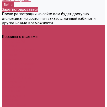
Зарегистрироваться
После регистрации на сайте вам будет доступно
отслеживание состояния заказов, личный кабинет и
другие новые возможности
Весь каталог
Композиции
Корзины с цветами
Монобукеты
Мужские
Сердца из цветов
Сладкие
Фруктовые
Цветы в коробках
Цветы в ящиках
Букеты
Букеты гиганты
С гвоздиками
С герберами
С лилиями
С орхидеями
С розами
С ромашками