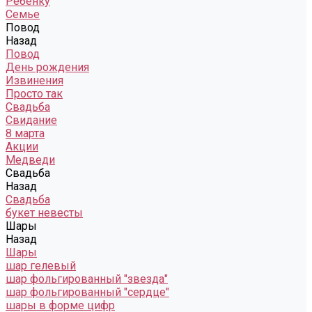
Ребенку
Семье
Повод
Назад
Повод
День рождения
Извинения
Просто так
Свадьба
Свидание
8 марта
Акции
Медведи
Свадьба
Назад
Свадьба
букет невесты
Шары
Назад
Шары
шар гелевый
шар фольгированный "звезда"
шар фольгированный "сердце"
шары в форме цифр