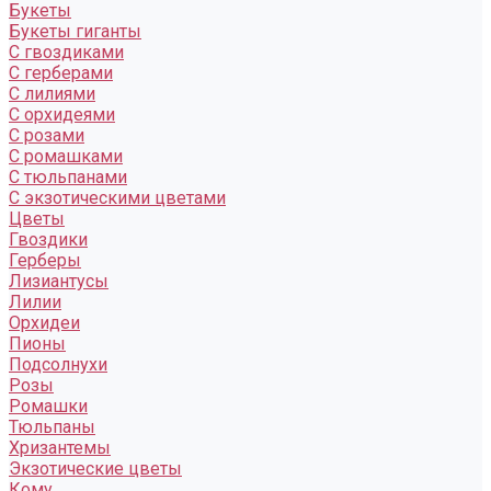
Букеты
Букеты гиганты
С гвоздиками
С герберами
С лилиями
С орхидеями
С розами
С ромашками
С тюльпанами
С экзотическими цветами
Цветы
Гвоздики
Герберы
Лизиантусы
Лилии
Орхидеи
Пионы
Подсолнухи
Розы
Ромашки
Тюльпаны
Хризантемы
Экзотические цветы
Кому