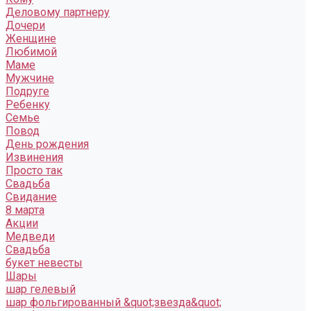
Деловому партнеру
Дочери
Женщине
Любимой
Маме
Мужчине
Подруге
Ребенку
Семье
Повод
День рождения
Извинения
Просто так
Свадьба
Свидание
8 марта
Акции
Медведи
Свадьба
букет невесты
Шары
шар гелевый
шар фольгированный &quot;звезда&quot;