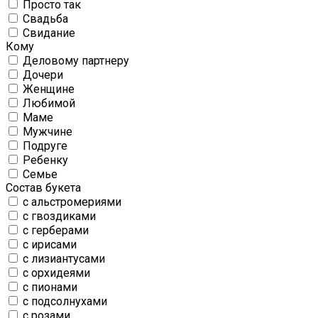
Просто так
Свадьба
Свидание
Кому
Деловому партнеру
Дочери
Женщине
Любимой
Маме
Мужчине
Подруге
Ребенку
Семье
Состав букета
с альстромериями
с гвоздиками
с герберами
с ирисами
с лизиантусами
с орхидеями
с пионами
с подсолнухами
с розами