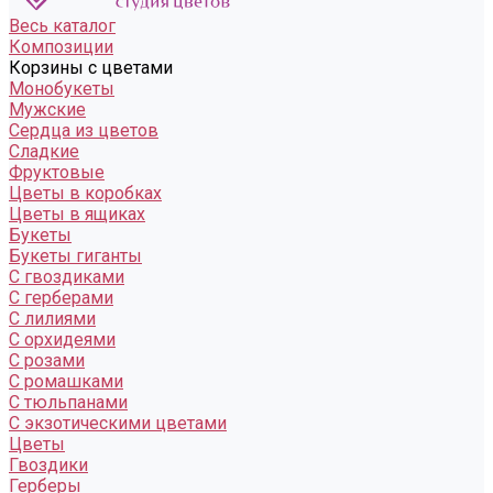
Весь каталог
Композиции
Корзины с цветами
Монобукеты
Мужские
Сердца из цветов
Сладкие
Фруктовые
Цветы в коробках
Цветы в ящиках
Букеты
Букеты гиганты
С гвоздиками
С герберами
С лилиями
С орхидеями
С розами
С ромашками
С тюльпанами
С экзотическими цветами
Цветы
Гвоздики
Герберы