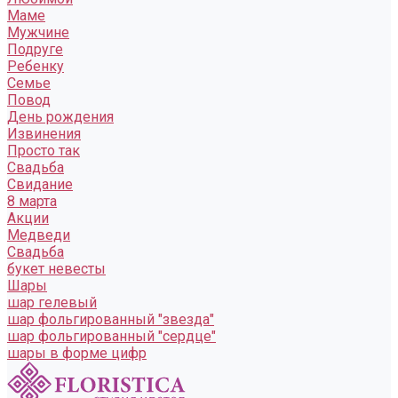
Маме
Мужчине
Подруге
Ребенку
Семье
Повод
День рождения
Извинения
Просто так
Свадьба
Свидание
8 марта
Акции
Медведи
Свадьба
букет невесты
Шары
шар гелевый
шар фольгированный "звезда"
шар фольгированный "сердце"
шары в форме цифр