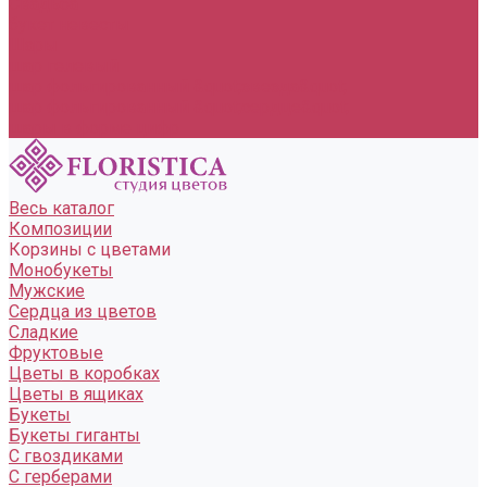
Свадьба
букет невесты
Шары
шар гелевый
шар фольгированный &quot;звезда&quot;
шар фольгированный &quot;сердце&quot;
шары в форме цифр
Весь каталог
Композиции
Корзины с цветами
Монобукеты
Мужские
Сердца из цветов
Сладкие
Фруктовые
Цветы в коробках
Цветы в ящиках
Букеты
Букеты гиганты
С гвоздиками
С герберами