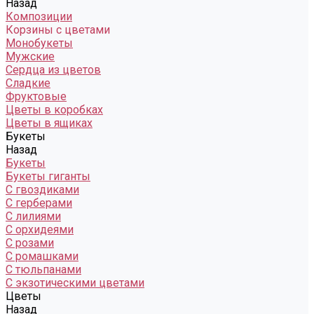
Назад
Композиции
Корзины с цветами
Монобукеты
Мужские
Сердца из цветов
Сладкие
Фруктовые
Цветы в коробках
Цветы в ящиках
Букеты
Назад
Букеты
Букеты гиганты
С гвоздиками
С герберами
С лилиями
С орхидеями
С розами
С ромашками
С тюльпанами
С экзотическими цветами
Цветы
Назад