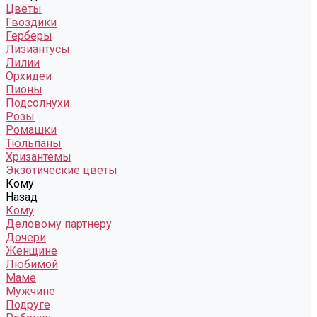
Цветы
Гвоздики
Герберы
Лизиантусы
Лилии
Орхидеи
Пионы
Подсолнухи
Розы
Ромашки
Тюльпаны
Хризантемы
Экзотические цветы
Кому
Назад
Кому
Деловому партнеру
Дочери
Женщине
Любимой
Маме
Мужчине
Подруге