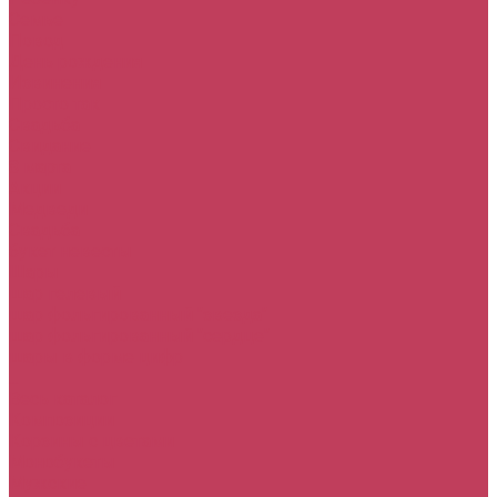
Семье
Повод
День рождения
Извинения
Просто так
Свадьба
Свидание
8 марта
Акции
Медведи
Свадьба
букет невесты
Шары
шар гелевый
шар фольгированный "звезда"
шар фольгированный "сердце"
шары в форме цифр
...
Весь каталог
Композиции
Корзины с цветами
Монобукеты
Мужские