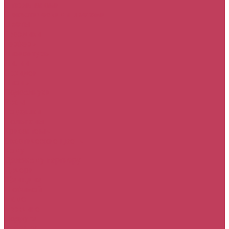
С тюльпанами
С экзотическими цветами
Цветы
Гвоздики
Герберы
Лизиантусы
Лилии
Орхидеи
Пионы
Подсолнухи
Розы
Ромашки
Тюльпаны
Хризантемы
Экзотические цветы
Кому
Деловому партнеру
Дочери
Женщине
Любимой
Маме
Мужчине
Подруге
Ребенку