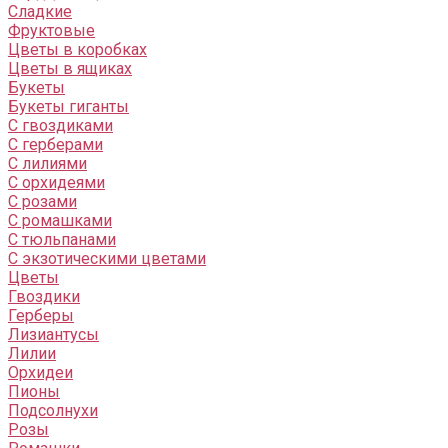
Сладкие
Фруктовые
Цветы в коробках
Цветы в ящиках
Букеты
Букеты гиганты
С гвоздиками
С герберами
С лилиями
С орхидеями
С розами
С ромашками
С тюльпанами
С экзотическими цветами
Цветы
Гвоздики
Герберы
Лизиантусы
Лилии
Орхидеи
Пионы
Подсолнухи
Розы