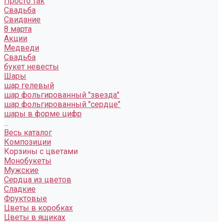
Просто так
Свадьба
Свидание
8 марта
Акции
Медведи
Свадьба
букет невесты
Шары
шар гелевый
шар фольгированный "звезда"
шар фольгированный "сердце"
шары в форме цифр
...
Весь каталог
Композиции
Корзины с цветами
Монобукеты
Мужские
Сердца из цветов
Сладкие
Фруктовые
Цветы в коробках
Цветы в ящиках