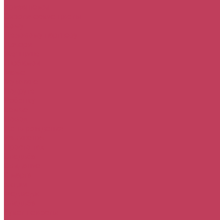
Хризантемы
Экзотические цветы
Кому
Деловому партнеру
Дочери
Женщине
Любимой
Маме
Мужчине
Подруге
Ребенку
Семье
Повод
День рождения
Извинения
Просто так
Свадьба
Свидание
8 марта
Акции
Медведи
Свадьба
букет невесты