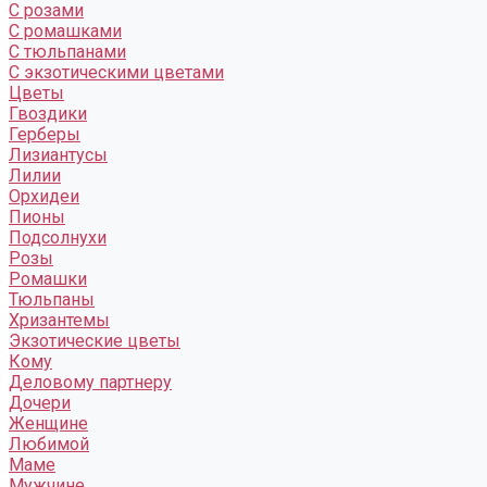
С розами
С ромашками
С тюльпанами
С экзотическими цветами
Цветы
Гвоздики
Герберы
Лизиантусы
Лилии
Орхидеи
Пионы
Подсолнухи
Розы
Ромашки
Тюльпаны
Хризантемы
Экзотические цветы
Кому
Деловому партнеру
Дочери
Женщине
Любимой
Маме
Мужчине