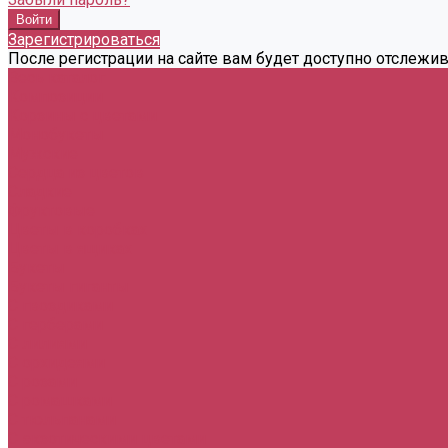
Зарегистрироваться
После регистрации на сайте вам будет доступно отслежи
Весь каталог
Композиции
Корзины с цветами
Монобукеты
Мужские
Сердца из цветов
Сладкие
Фруктовые
Цветы в коробках
Цветы в ящиках
Букеты
Букеты гиганты
С гвоздиками
С герберами
С лилиями
С орхидеями
С розами
С ромашками
С тюльпанами
С экзотическими цветами