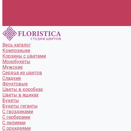
Шары
шар гелевый
шар фольгированный &quot;звезда&quot;
шар фольгированный &quot;сердце&quot;
шары в форме цифр
Весь каталог
Композиции
Корзины с цветами
Монобукеты
Мужские
Сердца из цветов
Сладкие
Фруктовые
Цветы в коробках
Цветы в ящиках
Букеты
Букеты гиганты
С гвоздиками
С герберами
С лилиями
С орхидеями