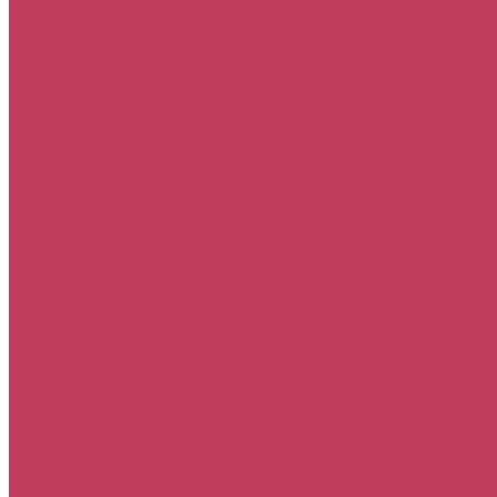
Цветы
Гвоздики
Герберы
Лизиантусы
Лилии
Орхидеи
Пионы
Подсолнухи
Розы
Ромашки
Тюльпаны
Хризантемы
Экзотические цветы
Кому
Деловому партнеру
Дочери
Женщине
Любимой
Маме
Мужчине
Подруге
Ребенку
Семье
Повод