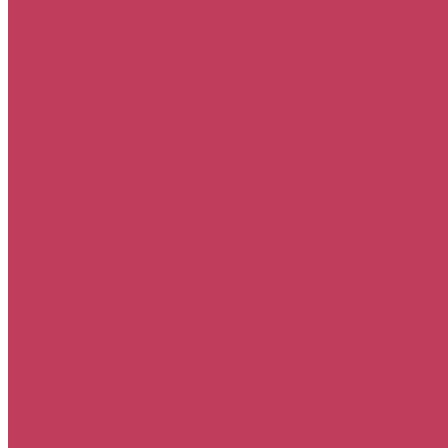
Фруктовые
Цветы в коробках
Цветы в ящиках
Букеты
Букеты гиганты
С гвоздиками
С герберами
С лилиями
С орхидеями
С розами
С ромашками
С тюльпанами
С экзотическими цветами
Цветы
Гвоздики
Герберы
Лизиантусы
Лилии
Орхидеи
Пионы
Подсолнухи
Розы
Ромашки
Тюльпаны