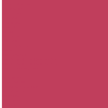
День рождения
Извинения
Просто так
Свадьба
Свидание
8 марта
Акции
Медведи
Свадьба
букет невесты
Шары
шар гелевый
шар фольгированный "звезда"
шар фольгированный "сердце"
шары в форме цифр
...
Весь каталог
Композиции
Корзины с цветами
Монобукеты
Мужские
Сердца из цветов
Сладкие