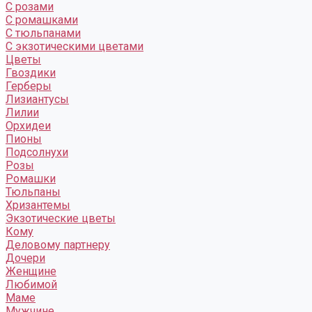
С розами
С ромашками
С тюльпанами
С экзотическими цветами
Цветы
Гвоздики
Герберы
Лизиантусы
Лилии
Орхидеи
Пионы
Подсолнухи
Розы
Ромашки
Тюльпаны
Хризантемы
Экзотические цветы
Кому
Деловому партнеру
Дочери
Женщине
Любимой
Маме
Мужчине