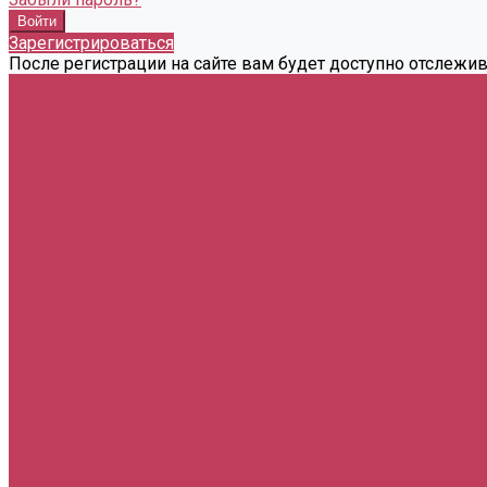
Зарегистрироваться
После регистрации на сайте вам будет доступно отслежи
Весь каталог
Композиции
Корзины с цветами
Монобукеты
Мужские
Сердца из цветов
Сладкие
Фруктовые
Цветы в коробках
Цветы в ящиках
Букеты
Букеты гиганты
С гвоздиками
С герберами
С лилиями
С орхидеями
С розами
С ромашками
С тюльпанами
С экзотическими цветами