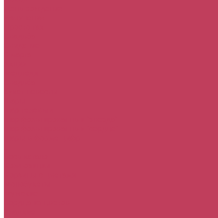
День рождения
Извинения
Просто так
Свадьба
Свидание
8 марта
Акции
Медведи
Свадьба
букет невесты
Шары
шар гелевый
шар фольгированный "звезда"
шар фольгированный "сердце"
шары в форме цифр
...
Весь каталог
Композиции
Корзины с цветами
Монобукеты
Мужские
Сердца из цветов
Сладкие