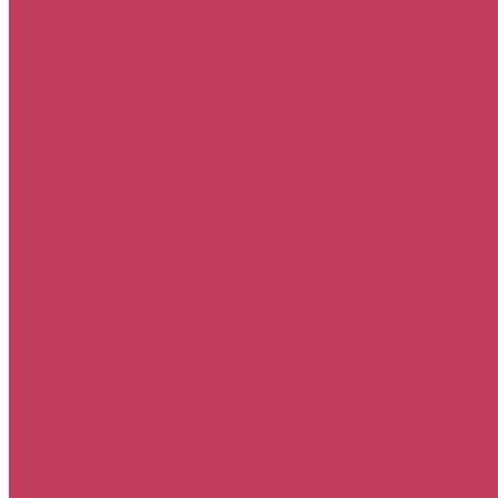
Цветы
Гвоздики
Герберы
Лизиантусы
Лилии
Орхидеи
Пионы
Подсолнухи
Розы
Ромашки
Тюльпаны
Хризантемы
Экзотические цветы
Кому
Деловому партнеру
Дочери
Женщине
Любимой
Маме
Мужчине
Подруге
Ребенку
Семье
Повод