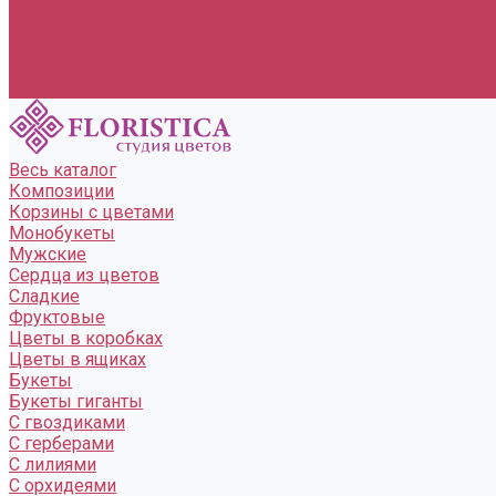
Шары
шар гелевый
шар фольгированный &quot;звезда&quot;
шар фольгированный &quot;сердце&quot;
шары в форме цифр
Весь каталог
Композиции
Корзины с цветами
Монобукеты
Мужские
Сердца из цветов
Сладкие
Фруктовые
Цветы в коробках
Цветы в ящиках
Букеты
Букеты гиганты
С гвоздиками
С герберами
С лилиями
С орхидеями