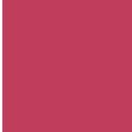
Фруктовые
Цветы в коробках
Цветы в ящиках
Букеты
Букеты гиганты
С гвоздиками
С герберами
С лилиями
С орхидеями
С розами
С ромашками
С тюльпанами
С экзотическими цветами
Цветы
Гвоздики
Герберы
Лизиантусы
Лилии
Орхидеи
Пионы
Подсолнухи
Розы
Ромашки
Тюльпаны