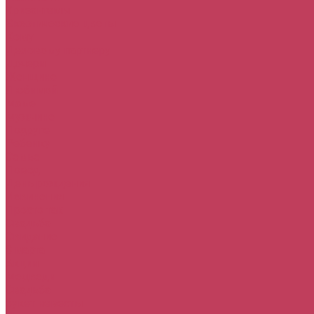
Хризантемы
Экзотические цветы
Кому
Деловому партнеру
Дочери
Женщине
Любимой
Маме
Мужчине
Подруге
Ребенку
Семье
Повод
День рождения
Извинения
Просто так
Свадьба
Свидание
8 марта
Акции
Медведи
Свадьба
букет невесты