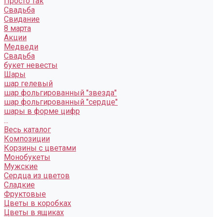
Просто так
Свадьба
Свидание
8 марта
Акции
Медведи
Свадьба
букет невесты
Шары
шар гелевый
шар фольгированный "звезда"
шар фольгированный "сердце"
шары в форме цифр
...
Весь каталог
Композиции
Корзины с цветами
Монобукеты
Мужские
Сердца из цветов
Сладкие
Фруктовые
Цветы в коробках
Цветы в ящиках