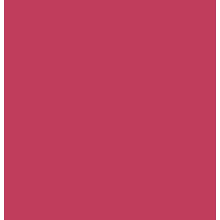
Сердца из цветов
Сладкие
Фруктовые
Цветы в коробках
Цветы в ящиках
Букеты
Букеты гиганты
С гвоздиками
С герберами
С лилиями
С орхидеями
С розами
С ромашками
С тюльпанами
С экзотическими цветами
Цветы
Гвоздики
Герберы
Лизиантусы
Лилии
Орхидеи
Пионы
Подсолнухи
Розы