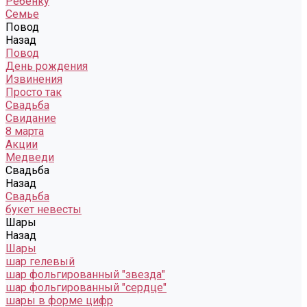
Ребенку
Семье
Повод
Назад
Повод
День рождения
Извинения
Просто так
Свадьба
Свидание
8 марта
Акции
Медведи
Свадьба
Назад
Свадьба
букет невесты
Шары
Назад
Шары
шар гелевый
шар фольгированный "звезда"
шар фольгированный "сердце"
шары в форме цифр