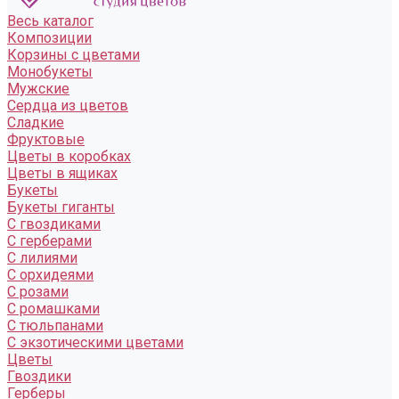
Весь каталог
Композиции
Корзины с цветами
Монобукеты
Мужские
Сердца из цветов
Сладкие
Фруктовые
Цветы в коробках
Цветы в ящиках
Букеты
Букеты гиганты
С гвоздиками
С герберами
С лилиями
С орхидеями
С розами
С ромашками
С тюльпанами
С экзотическими цветами
Цветы
Гвоздики
Герберы