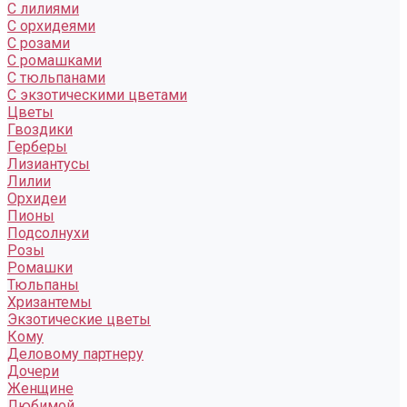
С лилиями
С орхидеями
С розами
С ромашками
С тюльпанами
С экзотическими цветами
Цветы
Гвоздики
Герберы
Лизиантусы
Лилии
Орхидеи
Пионы
Подсолнухи
Розы
Ромашки
Тюльпаны
Хризантемы
Экзотические цветы
Кому
Деловому партнеру
Дочери
Женщине
Любимой