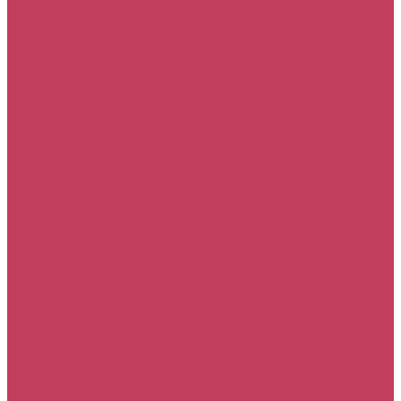
Ромашки
Тюльпаны
Хризантемы
Экзотические цветы
Кому
Деловому партнеру
Дочери
Женщине
Любимой
Маме
Мужчине
Подруге
Ребенку
Семье
Повод
День рождения
Извинения
Просто так
Свадьба
Свидание
8 марта
Акции
Медведи