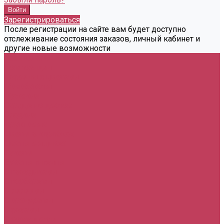
Зарегистрироваться
После регистрации на сайте вам будет доступно
отслеживание состояния заказов, личный кабинет и
другие новые возможности
Весь каталог
Композиции
Корзины с цветами
Монобукеты
Мужские
Сердца из цветов
Сладкие
Фруктовые
Цветы в коробках
Цветы в ящиках
Букеты
Букеты гиганты
С гвоздиками
С герберами
С лилиями
С орхидеями
С розами
С ромашками