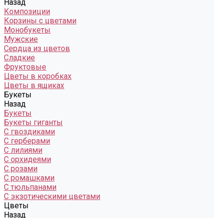
Назад
Композиции
Корзины с цветами
Монобукеты
Мужские
Сердца из цветов
Сладкие
Фруктовые
Цветы в коробках
Цветы в ящиках
Букеты
Назад
Букеты
Букеты гиганты
С гвоздиками
С герберами
С лилиями
С орхидеями
С розами
С ромашками
С тюльпанами
С экзотическими цветами
Цветы
Назад