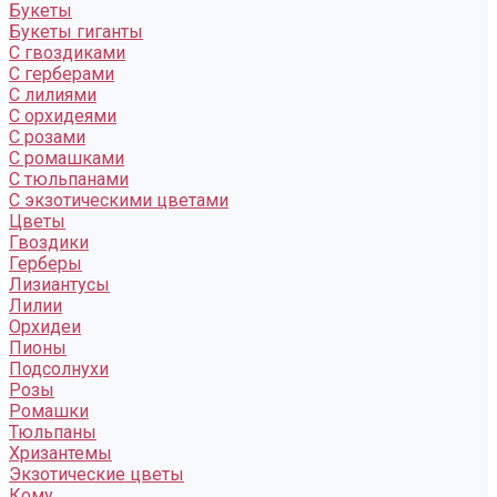
Букеты
Букеты гиганты
С гвоздиками
С герберами
С лилиями
С орхидеями
С розами
С ромашками
С тюльпанами
С экзотическими цветами
Цветы
Гвоздики
Герберы
Лизиантусы
Лилии
Орхидеи
Пионы
Подсолнухи
Розы
Ромашки
Тюльпаны
Хризантемы
Экзотические цветы
Кому