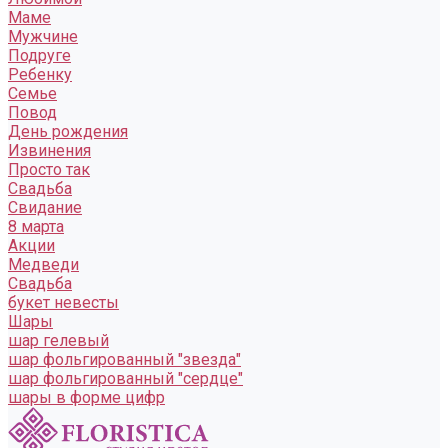
Маме
Мужчине
Подруге
Ребенку
Семье
Повод
День рождения
Извинения
Просто так
Свадьба
Свидание
8 марта
Акции
Медведи
Свадьба
букет невесты
Шары
шар гелевый
шар фольгированный "звезда"
шар фольгированный "сердце"
шары в форме цифр