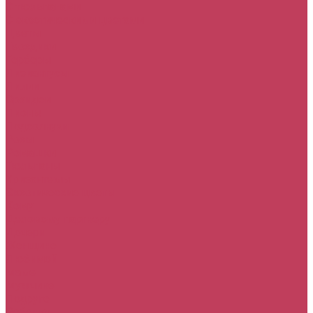
С тюльпанами
С экзотическими цветами
Цветы
Гвоздики
Герберы
Лизиантусы
Лилии
Орхидеи
Пионы
Подсолнухи
Розы
Ромашки
Тюльпаны
Хризантемы
Экзотические цветы
Кому
Деловому партнеру
Дочери
Женщине
Любимой
Маме
Мужчине
Подруге
Ребенку