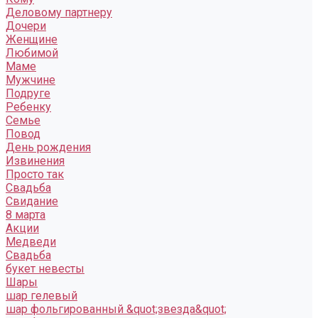
Деловому партнеру
Дочери
Женщине
Любимой
Маме
Мужчине
Подруге
Ребенку
Семье
Повод
День рождения
Извинения
Просто так
Свадьба
Свидание
8 марта
Акции
Медведи
Свадьба
букет невесты
Шары
шар гелевый
шар фольгированный &quot;звезда&quot;