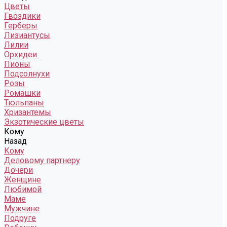
Цветы
Гвоздики
Герберы
Лизиантусы
Лилии
Орхидеи
Пионы
Подсолнухи
Розы
Ромашки
Тюльпаны
Хризантемы
Экзотические цветы
Кому
Назад
Кому
Деловому партнеру
Дочери
Женщине
Любимой
Маме
Мужчине
Подруге