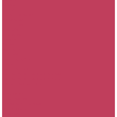
Семье
Повод
День рождения
Извинения
Просто так
Свадьба
Свидание
8 марта
Акции
Медведи
Свадьба
букет невесты
Шары
шар гелевый
шар фольгированный "звезда"
шар фольгированный "сердце"
шары в форме цифр
...
Весь каталог
Композиции
Корзины с цветами
Монобукеты
Мужские