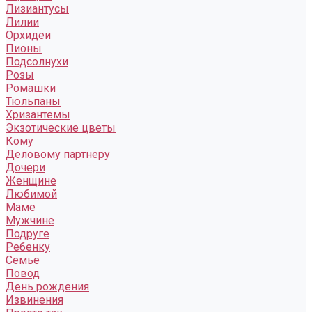
Лизиантусы
Лилии
Орхидеи
Пионы
Подсолнухи
Розы
Ромашки
Тюльпаны
Хризантемы
Экзотические цветы
Кому
Деловому партнеру
Дочери
Женщине
Любимой
Маме
Мужчине
Подруге
Ребенку
Семье
Повод
День рождения
Извинения