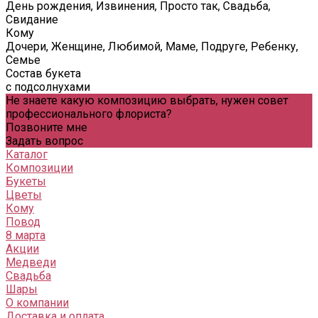
День рождения, Извинения, Просто так, Свадьба,
Свидание
Кому
Дочери, Женщине, Любимой, Маме, Подруге, Ребенку,
Семье
Состав букета
с подсолнухами
Не знаете какую композицию выбрать, нужен совет
профессионального флориста?
Позвоните мне
Задать вопрос
Каталог
Композиции
Букеты
Цветы
Кому
Повод
8 марта
Акции
Медведи
Свадьба
Шары
О компании
Доставка и оплата