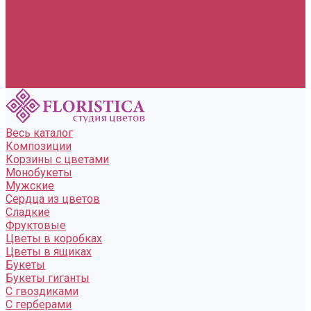
Свадьба
букет невесты
Шары
шар гелевый
шар фольгированный &quot;звезда&quot;
шар фольгированный &quot;сердце&quot;
шары в форме цифр
Весь каталог
Композиции
Корзины с цветами
Монобукеты
Мужские
Сердца из цветов
Сладкие
Фруктовые
Цветы в коробках
Цветы в ящиках
Букеты
Букеты гиганты
С гвоздиками
С герберами