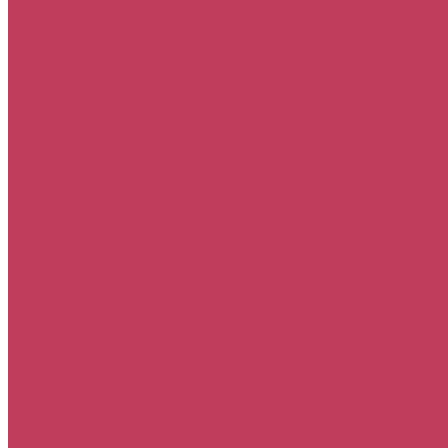
Фруктовые
Цветы в коробках
Цветы в ящиках
Букеты
Букеты гиганты
С гвоздиками
С герберами
С лилиями
С орхидеями
С розами
С ромашками
С тюльпанами
С экзотическими цветами
Цветы
Гвоздики
Герберы
Лизиантусы
Лилии
Орхидеи
Пионы
Подсолнухи
Розы
Ромашки
Тюльпаны