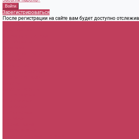
Зарегистрироваться
После регистрации на сайте вам будет доступно отслежи
Весь каталог
Композиции
Корзины с цветами
Монобукеты
Мужские
Сердца из цветов
Сладкие
Фруктовые
Цветы в коробках
Цветы в ящиках
Букеты
Букеты гиганты
С гвоздиками
С герберами
С лилиями
С орхидеями
С розами
С ромашками
С тюльпанами
С экзотическими цветами