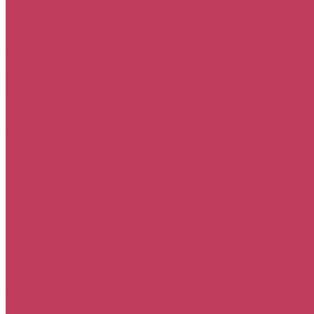
День рождения
Извинения
Просто так
Свадьба
Свидание
8 марта
Акции
Медведи
Свадьба
букет невесты
Шары
шар гелевый
шар фольгированный "звезда"
шар фольгированный "сердце"
шары в форме цифр
...
Весь каталог
Композиции
Корзины с цветами
Монобукеты
Мужские
Сердца из цветов
Сладкие