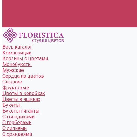
Шары
шар гелевый
шар фольгированный &quot;звезда&quot;
шар фольгированный &quot;сердце&quot;
шары в форме цифр
Весь каталог
Композиции
Корзины с цветами
Монобукеты
Мужские
Сердца из цветов
Сладкие
Фруктовые
Цветы в коробках
Цветы в ящиках
Букеты
Букеты гиганты
С гвоздиками
С герберами
С лилиями
С орхидеями