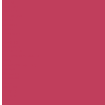
Цветы
Гвоздики
Герберы
Лизиантусы
Лилии
Орхидеи
Пионы
Подсолнухи
Розы
Ромашки
Тюльпаны
Хризантемы
Экзотические цветы
Кому
Деловому партнеру
Дочери
Женщине
Любимой
Маме
Мужчине
Подруге
Ребенку
Семье
Повод