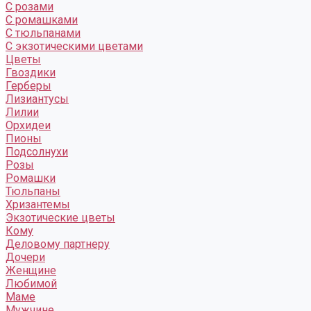
С розами
С ромашками
С тюльпанами
С экзотическими цветами
Цветы
Гвоздики
Герберы
Лизиантусы
Лилии
Орхидеи
Пионы
Подсолнухи
Розы
Ромашки
Тюльпаны
Хризантемы
Экзотические цветы
Кому
Деловому партнеру
Дочери
Женщине
Любимой
Маме
Мужчине