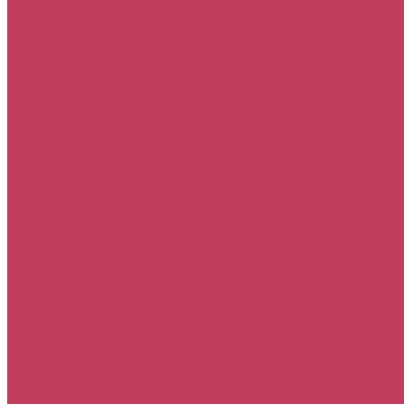
Хризантемы
Экзотические цветы
Кому
Деловому партнеру
Дочери
Женщине
Любимой
Маме
Мужчине
Подруге
Ребенку
Семье
Повод
День рождения
Извинения
Просто так
Свадьба
Свидание
8 марта
Акции
Медведи
Свадьба
букет невесты